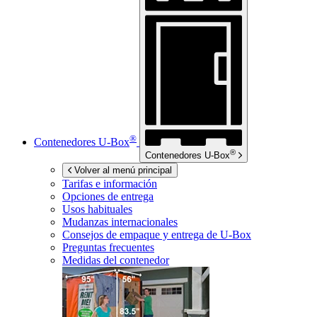
®
Contenedores
U-Box
®
Contenedores
U-Box
Volver al menú principal
Tarifas e información
Opciones de entrega
Usos habituales
Mudanzas internacionales
Consejos de empaque y entrega de
U-Box
Preguntas frecuentes
Medidas del contenedor