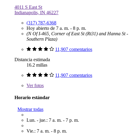
4011 S East St
Indianapolis, IN 46227
(317) 787-6368
Hoy abierto de 7 a. m. - 8 p. m.
(N Of I-465, Corner of East St (Rt31) and Hanna St -
Southern Plaza)
11,907 comentarios
Distancia estimada
16.2 millas
11,907 comentarios
Ver
fotos
Horario estándar
Mostrar todas
Lun. - jue.: 7 a. m. - 7 p. m.
Vie.: 7 a. m. - 8 p. m.