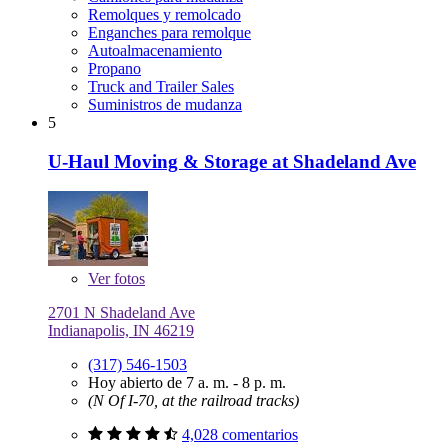
Remolques y remolcado
Enganches para remolque
Autoalmacenamiento
Propano
Truck and Trailer Sales
Suministros de mudanza
5
U-Haul Moving & Storage at Shadeland Ave
Ver
fotos
2701 N Shadeland Ave
Indianapolis, IN 46219
(317) 546-1503
Hoy abierto de 7 a. m. - 8 p. m.
(N Of I-70, at the railroad tracks)
4,028 comentarios