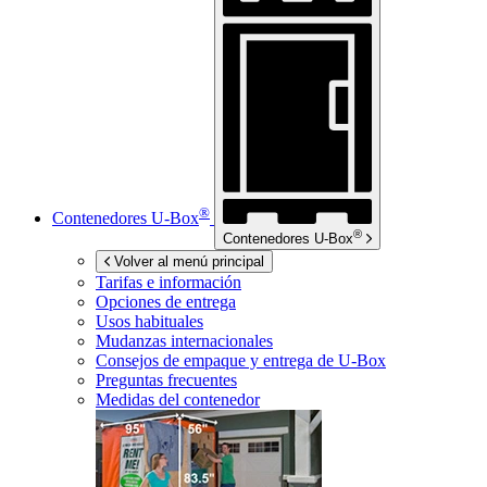
®
Contenedores
U-Box
®
Contenedores
U-Box
Volver al menú principal
Tarifas e información
Opciones de entrega
Usos habituales
Mudanzas internacionales
Consejos de empaque y entrega de
U-Box
Preguntas frecuentes
Medidas del contenedor