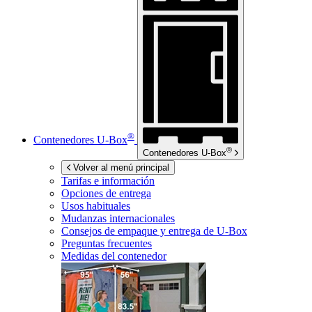
®
Contenedores
U-Box
®
Contenedores
U-Box
Volver al menú principal
Tarifas e información
Opciones de entrega
Usos habituales
Mudanzas internacionales
Consejos de empaque y entrega de
U-Box
Preguntas frecuentes
Medidas del contenedor