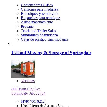
Contenedores U-Box
Camiones para mudanza
Remolques y remolcado
Enganches para remolque
Autoalmacenamiento
Propano
Truck and Trailer Sales
Suministros de mudanza
Cajas de plástico para mudanza
4
U-Haul Moving & Storage of Springdale
Ver
fotos
806 Twin City Ave
Springdale, AR 72764
(479) 751-6212
Hoy abierto de 8 a. m. - 5 p. m.