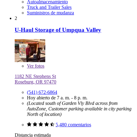
Autoalmacenamiento
Truck and Trailer Sales
Suministros de mudanza
2
U-Haul Storage of Umpqua Valley
Ver
fotos
1182 NE Stephens St
Roseburg, OR 97470
(541) 672-6864
Hoy abierto de 7 a. m. - 8 p. m.
(Located south of Garden Vly Blvd across from
AutoZone, Customer parking available in city parking
North of location)
5,480 comentarios
Distancia estimada