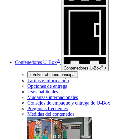
®
Contenedores
U-Box
®
Contenedores
U-Box
Volver al menú principal
Tarifas e información
Opciones de entrega
Usos habituales
Mudanzas internacionales
Consejos de empaque y entrega de
U-Box
Preguntas frecuentes
Medidas del contenedor