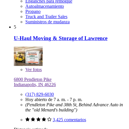
Enganches para remolque
Autoalmacenamiento
Propano
Truck and Trailer Sales
Suministros de mudanza
5
U-Haul Moving & Storage of Lawrence
Ver
fotos
6800 Pendleton Pike
Indianapolis, IN 46226
(317) 829-6030
Hoy abierto de 7 a. m. - 7 p. m.
(Pendleton Pike and 38th St, Behind Advance Auto in
the "old Menard's building")
3,425 comentarios