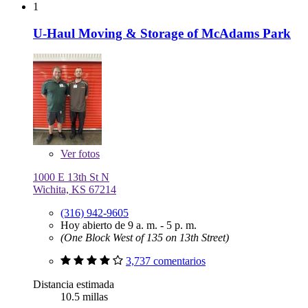
1
U-Haul Moving & Storage of McAdams Park
Ver
fotos
1000 E 13th St N
Wichita, KS 67214
(316) 942-9605
Hoy abierto de 9 a. m. - 5 p. m.
(One Block West of 135 on 13th Street)
3,737 comentarios
Distancia estimada
10.5 millas