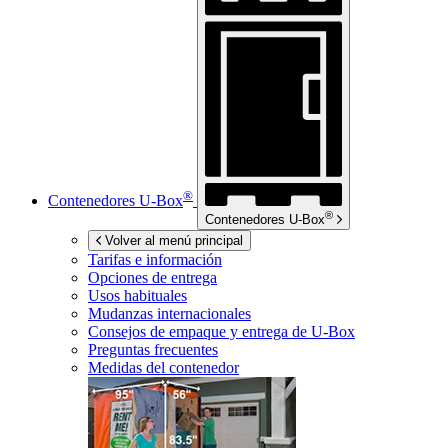
®
Contenedores
U-Box
®
Contenedores
U-Box
Volver al menú principal
Tarifas e información
Opciones de entrega
Usos habituales
Mudanzas internacionales
Consejos de empaque y entrega de
U-Box
Preguntas frecuentes
Medidas del contenedor