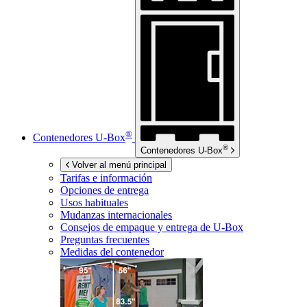
®
Contenedores
U-Box
®
Contenedores
U-Box
Volver al menú principal
Tarifas e información
Opciones de entrega
Usos habituales
Mudanzas internacionales
Consejos de empaque y entrega de
U-Box
Preguntas frecuentes
Medidas del contenedor