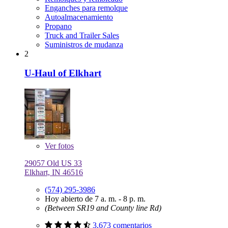
Enganches para remolque
Autoalmacenamiento
Propano
Truck and Trailer Sales
Suministros de mudanza
2
U-Haul of Elkhart
Ver
fotos
29057 Old US 33
Elkhart, IN 46516
(574) 295-3986
Hoy abierto de 7 a. m. - 8 p. m.
(Between SR19 and County line Rd)
3,673 comentarios