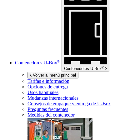
®
Contenedores
U-Box
®
Contenedores
U-Box
Volver al menú principal
Tarifas e información
Opciones de entrega
Usos habituales
Mudanzas internacionales
Consejos de empaque y entrega de
U-Box
Preguntas frecuentes
Medidas del contenedor