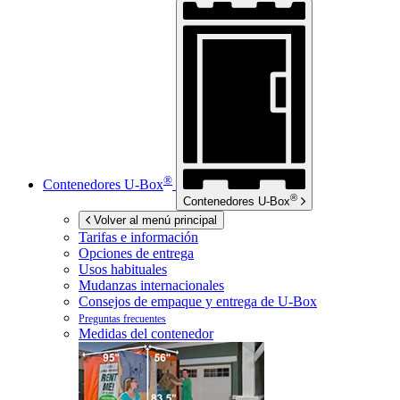
®
Contenedores
U-Box
®
Contenedores
U-Box
Volver al menú principal
Tarifas e información
Opciones de entrega
Usos habituales
Mudanzas internacionales
Consejos de empaque y entrega de
U-Box
Preguntas frecuentes
Medidas del contenedor