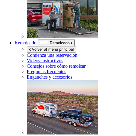
Remolcado
Remolcado
Volver al menú principal
Comienza una reservación
Videos instructivos
Consejos sobre cómo remolcar
Preguntas frecuentes
Enganches y accesorios