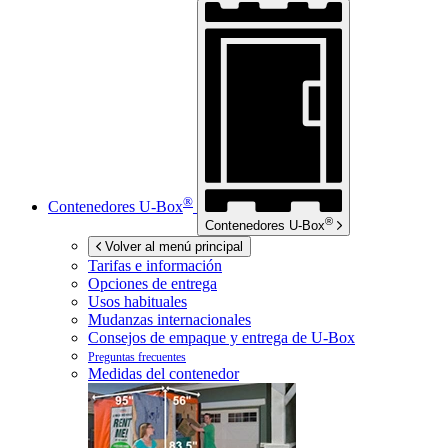
®
Contenedores
U-Box
®
Contenedores
U-Box
Volver al menú principal
Tarifas e información
Opciones de entrega
Usos habituales
Mudanzas internacionales
Consejos de empaque y entrega de
U-Box
Preguntas frecuentes
Medidas del contenedor