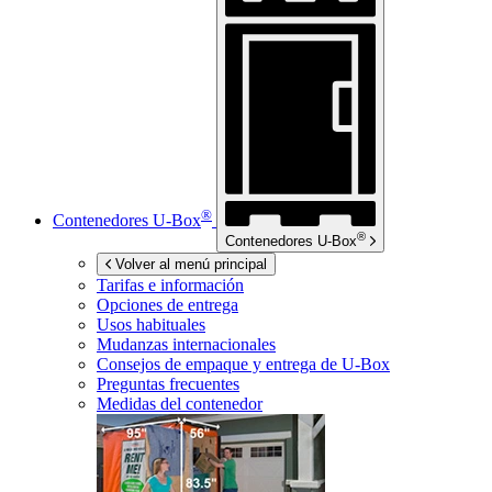
®
Contenedores
U-Box
®
Contenedores
U-Box
Volver al menú principal
Tarifas e información
Opciones de entrega
Usos habituales
Mudanzas internacionales
Consejos de empaque y entrega de
U-Box
Preguntas frecuentes
Medidas del contenedor