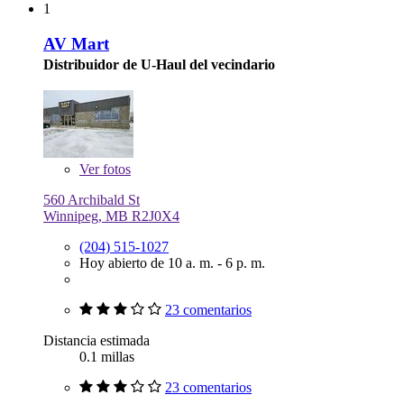
1
AV Mart
Distribuidor de U-Haul del vecindario
Ver
fotos
560 Archibald St
Winnipeg, MB R2J0X4
(204) 515-1027
Hoy abierto de 10 a. m. - 6 p. m.
23 comentarios
Distancia estimada
0.1 millas
23 comentarios