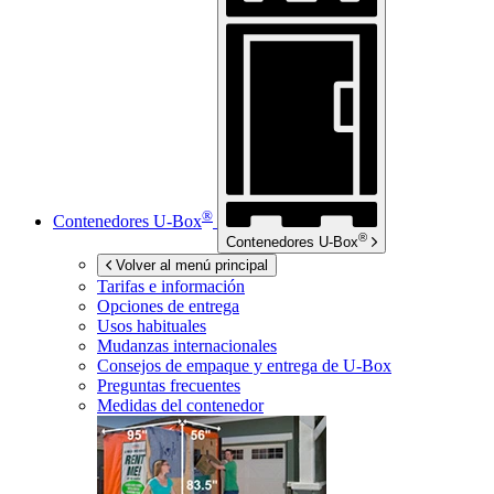
®
Contenedores
U-Box
®
Contenedores
U-Box
Volver al menú principal
Tarifas e información
Opciones de entrega
Usos habituales
Mudanzas internacionales
Consejos de empaque y entrega de
U-Box
Preguntas frecuentes
Medidas del contenedor