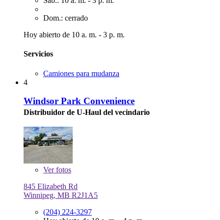
Sáb.: 10 a. m. - 3 p. m.
Dom.: cerrado
Hoy abierto de 10 a. m. - 3 p. m.
Servicios
Camiones para mudanza
4
Windsor Park Convenience
Distribuidor de U-Haul del vecindario
Ver
fotos
845 Elizabeth Rd
Winnipeg, MB R2J1A5
(204) 224-3297