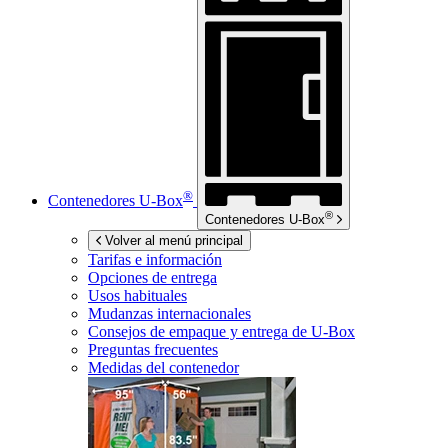
®
Contenedores
U-Box
®
Contenedores
U-Box
Volver al menú principal
Tarifas e información
Opciones de entrega
Usos habituales
Mudanzas internacionales
Consejos de empaque y entrega de
U-Box
Preguntas frecuentes
Medidas del contenedor