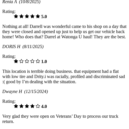
Renia A
(10/8/2025)
Rating:
5.0
Nothing at all! Darrell was wonderful came to his shop on a day that
they were closed and opened up just to help us get our vehicle back
home! Who does that? Darrel at Watonga U haul! They are the best.
DORIS H
(8/11/2025)
Rating:
1.0
This location is terrible doing business. that equipment had a flat
with low tire and Drity.i was racially, profiled and discriminated sad
:( good by I’m dealing with the situation.
Dwayne H
(12/15/2024)
Rating:
4.0
Very glad they were open on Veterans’ Day to process our truck
return.