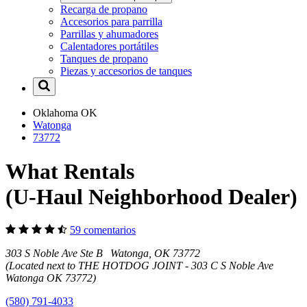
Recarga de propano
Accesorios para parrilla
Parrillas y ahumadores
Calentadores portátiles
Tanques de propano
Piezas y accesorios de tanques
Oklahoma
OK
Watonga
73772
What Rentals
(U-Haul Neighborhood Dealer)
59 comentarios
303 S Noble Ave Ste B Watonga, OK 73772
(Located next to THE HOTDOG JOINT - 303 C S Noble Ave
Watonga OK 73772)
(580) 791-4033