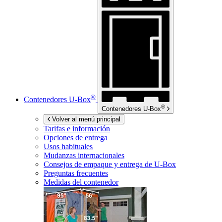
®
Contenedores
U-Box
®
Contenedores
U-Box
Volver al menú principal
Tarifas e información
Opciones de entrega
Usos habituales
Mudanzas internacionales
Consejos de empaque y entrega de
U-Box
Preguntas frecuentes
Medidas del contenedor