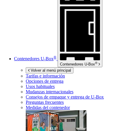
®
Contenedores
U-Box
®
Contenedores
U-Box
Volver al menú principal
Tarifas e información
Opciones de entrega
Usos habituales
Mudanzas internacionales
Consejos de empaque y entrega de
U-Box
Preguntas frecuentes
Medidas del contenedor