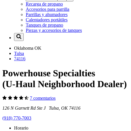
Recarga de propano
Accesorios para parrilla
Parrillas y ahumadores
Calentadores portátiles
Tanques de propano
Piezas y accesorios de tanques
Oklahoma
OK
Tulsa
74116
Powerhouse Specialties
(U-Haul Neighborhood Dealer)
7 comentarios
126 N Garnett Rd Ste J Tulsa, OK 74116
(918) 770-7003
Horario