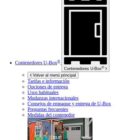
®
Contenedores
U-Box
®
Contenedores
U-Box
Volver al menú principal
Tarifas e información
Opciones de entrega
Usos habituales
Mudanzas internacionales
Consejos de empaque y entrega de
U-Box
Preguntas frecuentes
Medidas del contenedor