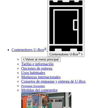
®
Contenedores
U-Box
®
Contenedores
U-Box
Volver al menú principal
Tarifas e información
Opciones de entrega
Usos habituales
Mudanzas internacionales
Consejos de empaque y entrega de
U-Box
Preguntas frecuentes
Medidas del contenedor