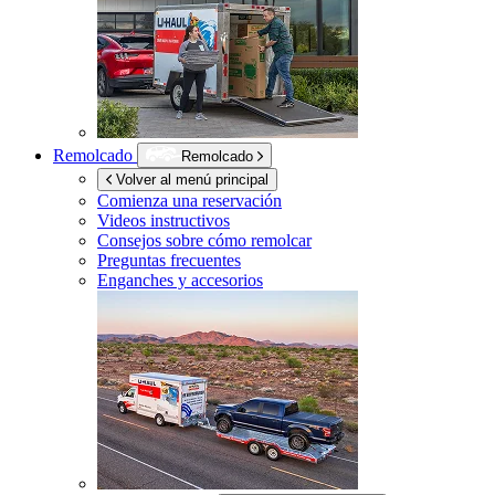
Remolcado
Remolcado
Volver al menú principal
Comienza una reservación
Videos instructivos
Consejos sobre cómo remolcar
Preguntas frecuentes
Enganches y accesorios