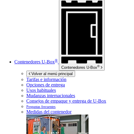
®
Contenedores
U-Box
®
Contenedores
U-Box
Volver al menú principal
Tarifas e información
Opciones de entrega
Usos habituales
Mudanzas internacionales
Consejos de empaque y entrega de
U-Box
Preguntas frecuentes
Medidas del contenedor