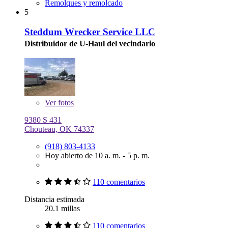
Remolques y remolcado
5
Steddum Wrecker Service LLC
Distribuidor de U-Haul del vecindario
Ver
fotos
9380 S 431
Chouteau, OK 74337
(918) 803-4133
Hoy abierto de 10 a. m. - 5 p. m.
110 comentarios
Distancia estimada
20.1 millas
110 comentarios