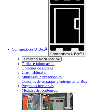
®
Contenedores
U-Box
®
Contenedores
U-Box
Volver al menú principal
Tarifas e información
Opciones de entrega
Usos habituales
Mudanzas internacionales
Consejos de empaque y entrega de
U-Box
Preguntas frecuentes
Medidas del contenedor