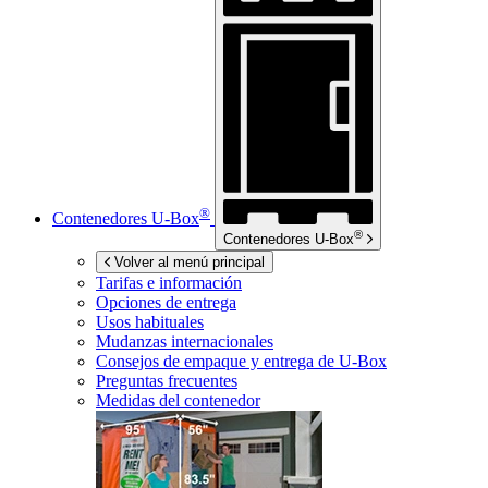
®
Contenedores
U-Box
®
Contenedores
U-Box
Volver al menú principal
Tarifas e información
Opciones de entrega
Usos habituales
Mudanzas internacionales
Consejos de empaque y entrega de
U-Box
Preguntas frecuentes
Medidas del contenedor