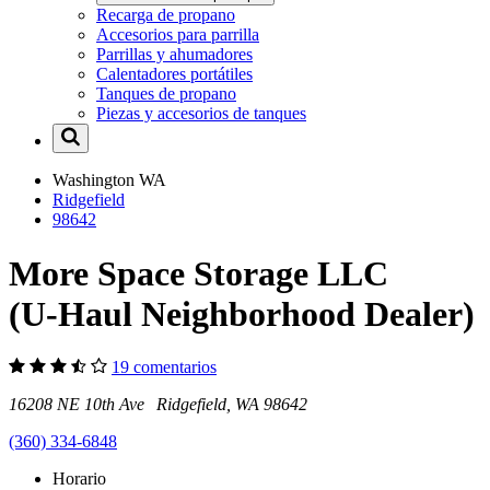
Recarga de propano
Accesorios para parrilla
Parrillas y ahumadores
Calentadores portátiles
Tanques de propano
Piezas y accesorios de tanques
Washington
WA
Ridgefield
98642
More Space Storage LLC
(U-Haul Neighborhood Dealer)
19 comentarios
16208 NE 10th Ave Ridgefield, WA 98642
(360) 334-6848
Horario