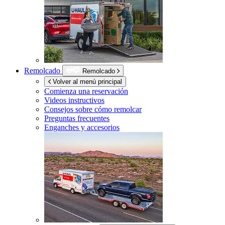
Remolcado
Remolcado
Volver al menú principal
Comienza una reservación
Videos instructivos
Consejos sobre cómo remolcar
Preguntas frecuentes
Enganches y accesorios