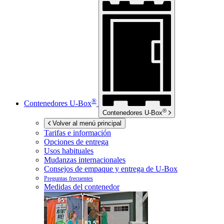
®
Contenedores
U-Box
®
Contenedores
U-Box
Volver al menú principal
Tarifas e información
Opciones de entrega
Usos habituales
Mudanzas internacionales
Consejos de empaque y entrega de
U-Box
Preguntas frecuentes
Medidas del contenedor