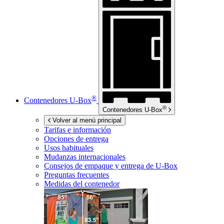
®
Contenedores
U-Box
®
Contenedores
U-Box
Volver al menú principal
Tarifas e información
Opciones de entrega
Usos habituales
Mudanzas internacionales
Consejos de empaque y entrega de
U-Box
Preguntas frecuentes
Medidas del contenedor