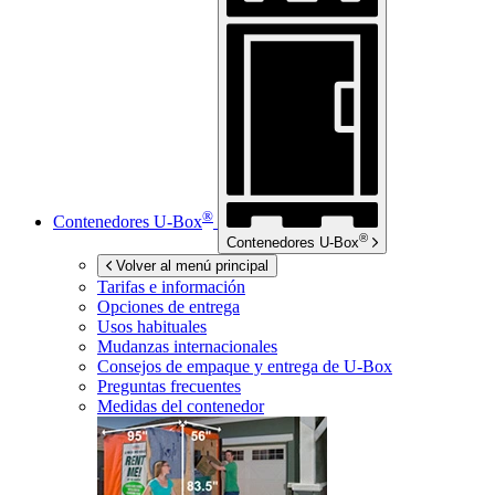
®
Contenedores
U-Box
®
Contenedores
U-Box
Volver al menú principal
Tarifas e información
Opciones de entrega
Usos habituales
Mudanzas internacionales
Consejos de empaque y entrega de
U-Box
Preguntas frecuentes
Medidas del contenedor