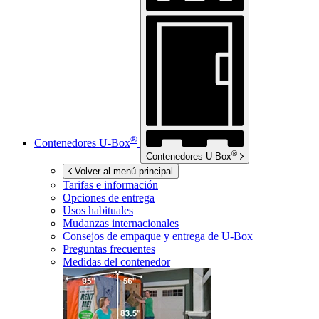
®
Contenedores
U-Box
®
Contenedores
U-Box
Volver al menú principal
Tarifas e información
Opciones de entrega
Usos habituales
Mudanzas internacionales
Consejos de empaque y entrega de
U-Box
Preguntas frecuentes
Medidas del contenedor