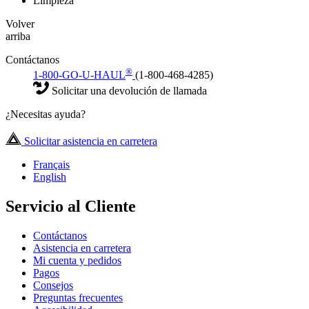
Limpieza
Volver
arriba
Contáctanos
®
1-800-GO-U-HAUL
(1-800-468-4285)
Solicitar una devolución de llamada
¿Necesitas ayuda?
Solicitar asistencia en carretera
Français
English
Servicio al Cliente
Contáctanos
Asistencia en carretera
Mi cuenta y pedidos
Pagos
Consejos
Preguntas frecuentes