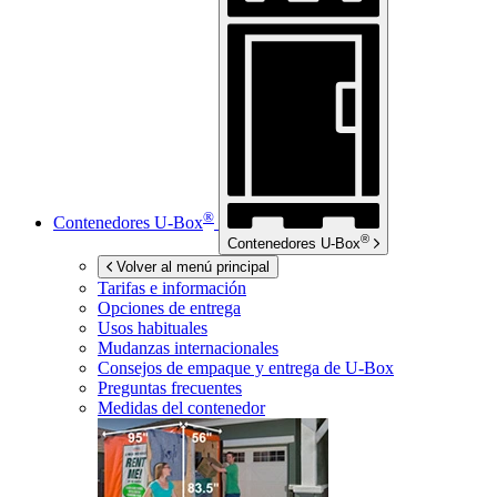
®
Contenedores
U-Box
®
Contenedores
U-Box
Volver al menú principal
Tarifas e información
Opciones de entrega
Usos habituales
Mudanzas internacionales
Consejos de empaque y entrega de
U-Box
Preguntas frecuentes
Medidas del contenedor