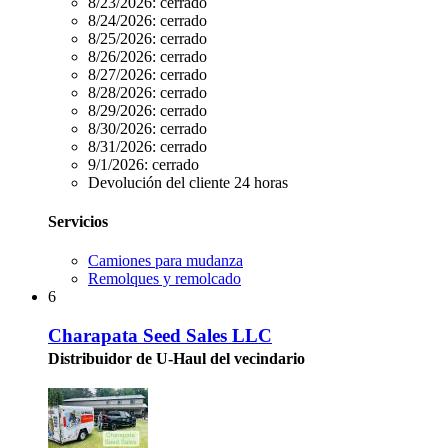
8/23/2026:
cerrado
8/24/2026:
cerrado
8/25/2026:
cerrado
8/26/2026:
cerrado
8/27/2026:
cerrado
8/28/2026:
cerrado
8/29/2026:
cerrado
8/30/2026:
cerrado
8/31/2026:
cerrado
9/1/2026:
cerrado
Devolución del cliente 24 horas
Servicios
Camiones para mudanza
Remolques y remolcado
6
Charapata Seed Sales LLC
Distribuidor de U-Haul del vecindario