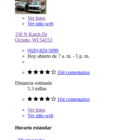
Ver
fotos
Ver sitio web
150 N Katch Dr
Oconto, WI 54153
(920) 829-5099
Hoy abierto de 7 a. m. - 5 p. m.
164 comentarios
Distancia estimada
5.3 millas
164 comentarios
Ver
fotos
Ver sitio web
Horario estándar