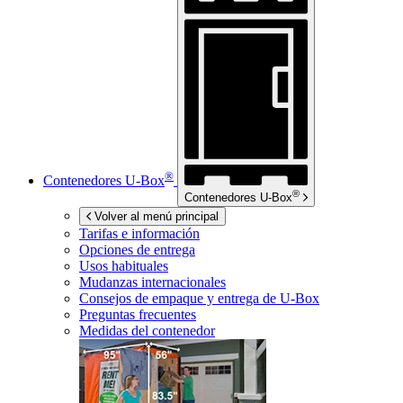
®
Contenedores
U-Box
®
Contenedores
U-Box
Volver al menú principal
Tarifas e información
Opciones de entrega
Usos habituales
Mudanzas internacionales
Consejos de empaque y entrega de
U-Box
Preguntas frecuentes
Medidas del contenedor