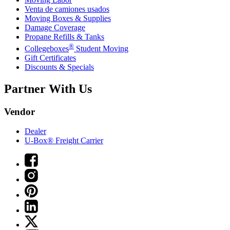
Venta de camiones usados
Moving Boxes & Supplies
Damage Coverage
Propane Refills & Tanks
®
Collegeboxes
Student Moving
Gift Certificates
Discounts & Specials
Partner With Us
Vendor
Dealer
U-Box® Freight Carrier