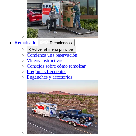
Remolcado
Remolcado
Volver al menú principal
Comienza una reservación
Videos instructivos
Consejos sobre cómo remolcar
Preguntas frecuentes
Enganches y accesorios