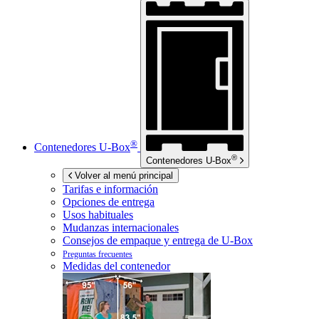
®
Contenedores
U-Box
®
Contenedores
U-Box
Volver al menú principal
Tarifas e información
Opciones de entrega
Usos habituales
Mudanzas internacionales
Consejos de empaque y entrega de
U-Box
Preguntas frecuentes
Medidas del contenedor