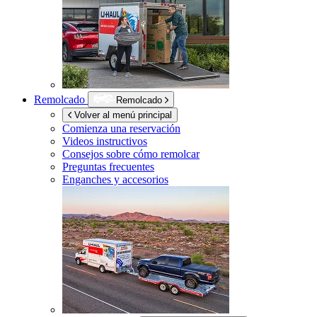
Remolcado
Remolcado
Volver al menú principal
Comienza una reservación
Videos instructivos
Consejos sobre cómo remolcar
Preguntas frecuentes
Enganches y accesorios