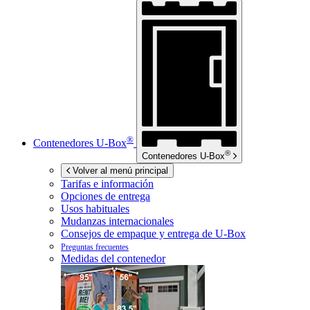
®
Contenedores
U-Box
®
Contenedores
U-Box
Volver al menú principal
Tarifas e información
Opciones de entrega
Usos habituales
Mudanzas internacionales
Consejos de empaque y entrega de
U-Box
Preguntas frecuentes
Medidas del contenedor