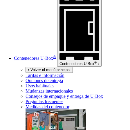
®
Contenedores
U-Box
®
Contenedores
U-Box
Volver al menú principal
Tarifas e información
Opciones de entrega
Usos habituales
Mudanzas internacionales
Consejos de empaque y entrega de
U-Box
Preguntas frecuentes
Medidas del contenedor