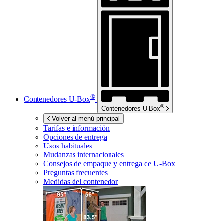
®
Contenedores
U-Box
®
Contenedores
U-Box
Volver al menú principal
Tarifas e información
Opciones de entrega
Usos habituales
Mudanzas internacionales
Consejos de empaque y entrega de
U-Box
Preguntas frecuentes
Medidas del contenedor