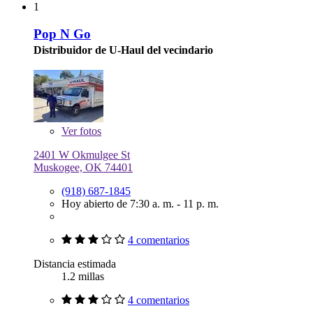
1
Pop N Go
Distribuidor de U-Haul del vecindario
Ver
fotos
2401 W Okmulgee St
Muskogee, OK 74401
(918) 687-1845
Hoy abierto de 7:30 a. m. - 11 p. m.
4 comentarios
Distancia estimada
1.2 millas
4 comentarios