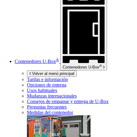
®
Contenedores
U-Box
®
Contenedores
U-Box
Volver al menú principal
Tarifas e información
Opciones de entrega
Usos habituales
Mudanzas internacionales
Consejos de empaque y entrega de
U-Box
Preguntas frecuentes
Medidas del contenedor