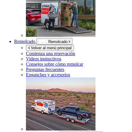
Remolcado
Remolcado
Volver al menú principal
Comienza una reservación
Videos instructivos
Consejos sobre cómo remolcar
Preguntas frecuentes
Enganches y accesorios