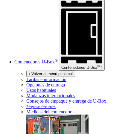
®
Contenedores
U-Box
®
Contenedores
U-Box
Volver al menú principal
Tarifas e información
Opciones de entrega
Usos habituales
Mudanzas internacionales
Consejos de empaque y entrega de
U-Box
Preguntas frecuentes
Medidas del contenedor