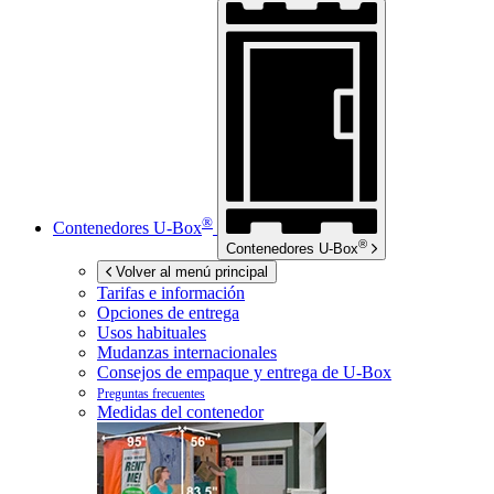
®
Contenedores
U-Box
®
Contenedores
U-Box
Volver al menú principal
Tarifas e información
Opciones de entrega
Usos habituales
Mudanzas internacionales
Consejos de empaque y entrega de
U-Box
Preguntas frecuentes
Medidas del contenedor