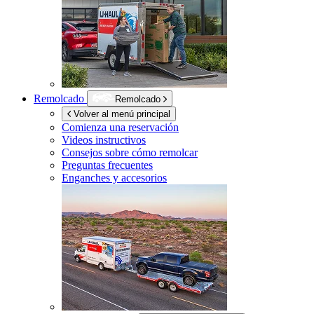
Remolcado
Remolcado
Volver al menú principal
Comienza una reservación
Videos instructivos
Consejos sobre cómo remolcar
Preguntas frecuentes
Enganches y accesorios