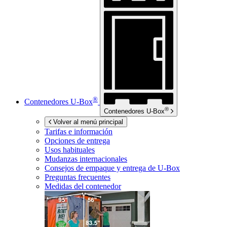
®
Contenedores
U-Box
®
Contenedores
U-Box
Volver al menú principal
Tarifas e información
Opciones de entrega
Usos habituales
Mudanzas internacionales
Consejos de empaque y entrega de
U-Box
Preguntas frecuentes
Medidas del contenedor