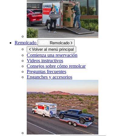
Remolcado
Remolcado
Volver al menú principal
Comienza una reservación
Videos instructivos
Consejos sobre cómo remolcar
Preguntas frecuentes
Enganches y accesorios