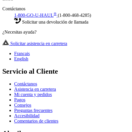
Contáctanos
®
1-800-GO-U-HAUL
(1-800-468-4285)
Solicitar una devolución de llamada
¿Necesitas ayuda?
Solicitar asistencia en carretera
Français
English
Servicio al Cliente
Contáctanos
Asistencia en carretera
Mi cuenta y pedidos
Pagos
Consejos
Preguntas frecuentes
Accesibilidad
Comentarios de clientes