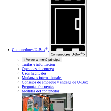
®
Contenedores
U-Box
®
Contenedores
U-Box
Volver al menú principal
Tarifas e información
Opciones de entrega
Usos habituales
Mudanzas internacionales
Consejos de empaque y entrega de
U-Box
Preguntas frecuentes
Medidas del contenedor