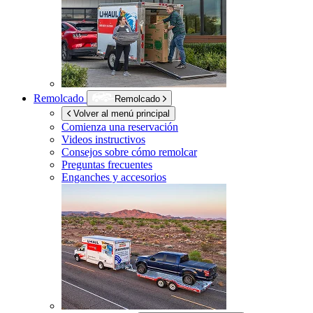
Remolcado
Remolcado
Volver al menú principal
Comienza una reservación
Videos instructivos
Consejos sobre cómo remolcar
Preguntas frecuentes
Enganches y accesorios