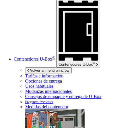
®
Contenedores
U-Box
®
Contenedores
U-Box
Volver al menú principal
Tarifas e información
Opciones de entrega
Usos habituales
Mudanzas internacionales
Consejos de empaque y entrega de
U-Box
Preguntas frecuentes
Medidas del contenedor