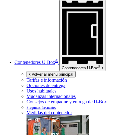
®
Contenedores
U-Box
®
Contenedores
U-Box
Volver al menú principal
Tarifas e información
Opciones de entrega
Usos habituales
Mudanzas internacionales
Consejos de empaque y entrega de
U-Box
Preguntas frecuentes
Medidas del contenedor