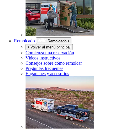
Remolcado
Remolcado
Volver al menú principal
Comienza una reservación
Videos instructivos
Consejos sobre cómo remolcar
Preguntas frecuentes
Enganches y accesorios