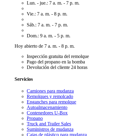
Lun. - jue.: 7 a. m. - 7 p. m.
Vie.: 7 a. m. - 8 p. m.
Sáb.: 7 a. m. - 7 p. m.
Dom.: 9 a. m. - 5 p. m.
Hoy abierto de 7 a. m. - 8 p. m.
Inspección gratuita del remolque
Pago del propano en la bomba
Devolución del cliente 24 horas
Servicios
Camiones para mudanza
Remolques y remolcado
Enganches para remolque
Autoalmacenamiento
Contenedores U-Box
Propano
Truck and Trailer Sales
Suministros de mudanza
Cajas de plástico para mudanza