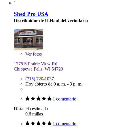
1
Shed Pro USA
Distribuidor de U-Haul del vecindario
Ver
fotos
1775 S Prairie View Rd
Chippewa Falls, WI 54729
(715) 720-1037
Hoy abierto de 9 a. m. - 3 p. m.
1 comentario
Distancia estimada
0.6 millas
1 comentario