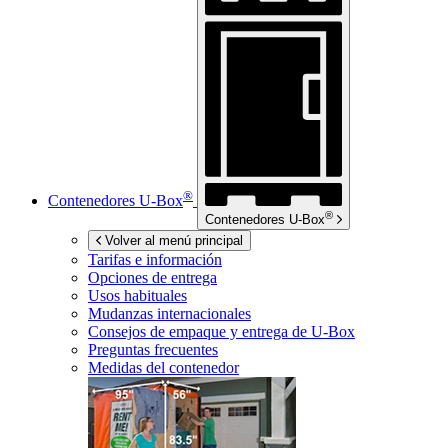
®
Contenedores
U-Box
®
Contenedores
U-Box
Volver al menú principal
Tarifas e información
Opciones de entrega
Usos habituales
Mudanzas internacionales
Consejos de empaque y entrega de
U-Box
Preguntas frecuentes
Medidas del contenedor