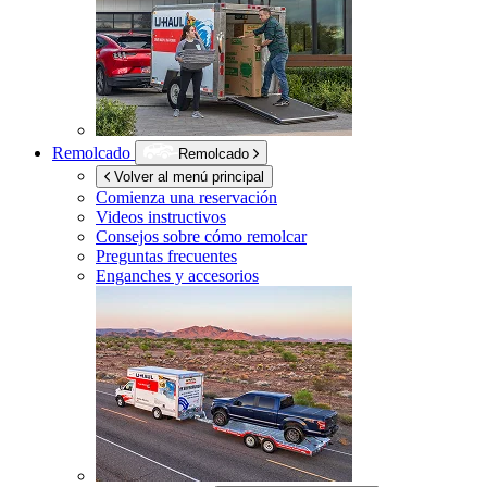
Remolcado
Remolcado
Volver al menú principal
Comienza una reservación
Videos instructivos
Consejos sobre cómo remolcar
Preguntas frecuentes
Enganches y accesorios