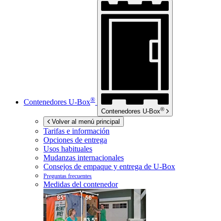
®
Contenedores
U-Box
®
Contenedores
U-Box
Volver al menú principal
Tarifas e información
Opciones de entrega
Usos habituales
Mudanzas internacionales
Consejos de empaque y entrega de
U-Box
Preguntas frecuentes
Medidas del contenedor