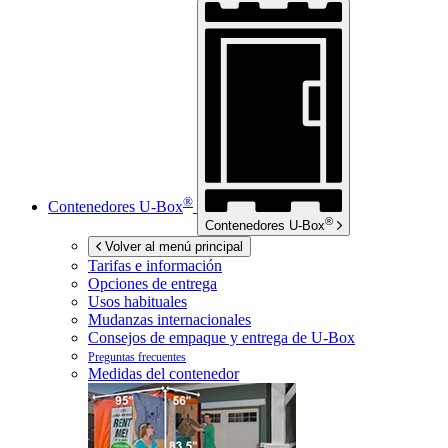
®
Contenedores
U-Box
®
Contenedores
U-Box
Volver al menú principal
Tarifas e información
Opciones de entrega
Usos habituales
Mudanzas internacionales
Consejos de empaque y entrega de
U-Box
Preguntas frecuentes
Medidas del contenedor