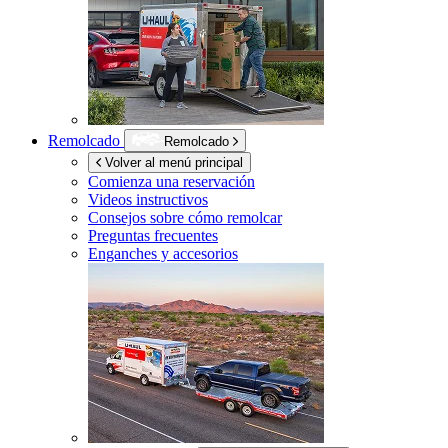
Remolcado
Remolcado
Volver al menú principal
Comienza una reservación
Videos instructivos
Consejos sobre cómo remolcar
Preguntas frecuentes
Enganches y accesorios