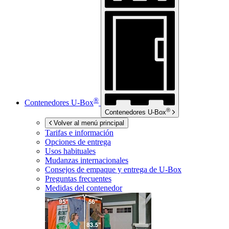
®
Contenedores
U-Box
®
Contenedores
U-Box
Volver al menú principal
Tarifas e información
Opciones de entrega
Usos habituales
Mudanzas internacionales
Consejos de empaque y entrega de
U-Box
Preguntas frecuentes
Medidas del contenedor