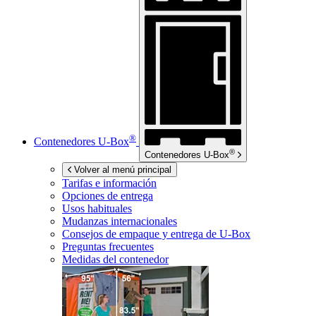
®
Contenedores
U-Box
®
Contenedores
U-Box
Volver al menú principal
Tarifas e información
Opciones de entrega
Usos habituales
Mudanzas internacionales
Consejos de empaque y entrega de
U-Box
Preguntas frecuentes
Medidas del contenedor