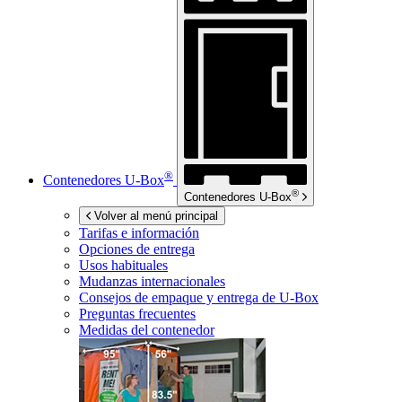
®
Contenedores
U-Box
®
Contenedores
U-Box
Volver al menú principal
Tarifas e información
Opciones de entrega
Usos habituales
Mudanzas internacionales
Consejos de empaque y entrega de
U-Box
Preguntas frecuentes
Medidas del contenedor