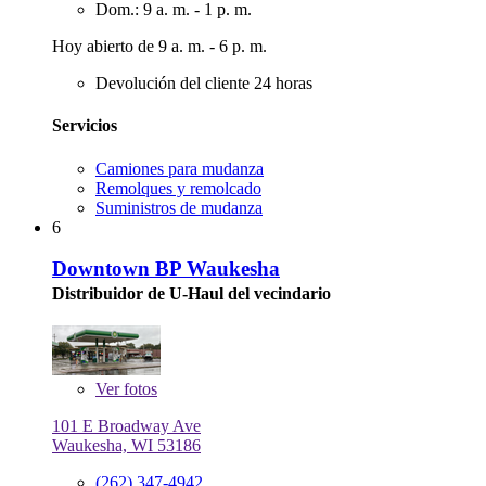
Dom.: 9 a. m. - 1 p. m.
Hoy abierto de 9 a. m. - 6 p. m.
Devolución del cliente 24 horas
Servicios
Camiones para mudanza
Remolques y remolcado
Suministros de mudanza
6
Downtown BP Waukesha
Distribuidor de U-Haul del vecindario
Ver
fotos
101 E Broadway Ave
Waukesha, WI 53186
(262) 347-4942