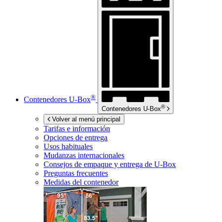
®
Contenedores
U-Box
®
Contenedores
U-Box
Volver al menú principal
Tarifas e información
Opciones de entrega
Usos habituales
Mudanzas internacionales
Consejos de empaque y entrega de
U-Box
Preguntas frecuentes
Medidas del contenedor