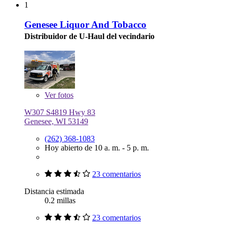
1
Genesee Liquor And Tobacco
Distribuidor de U-Haul del vecindario
Ver
fotos
W307 S4819 Hwy 83
Genesee, WI 53149
(262) 368-1083
Hoy abierto de 10 a. m. - 5 p. m.
23 comentarios
Distancia estimada
0.2 millas
23 comentarios