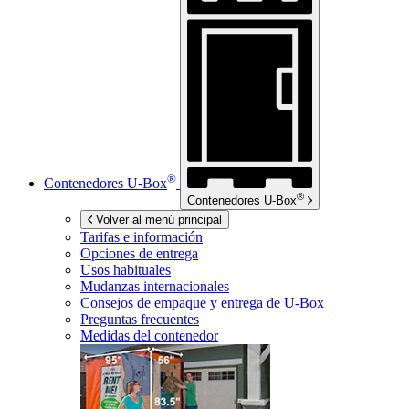
®
Contenedores
U-Box
®
Contenedores
U-Box
Volver al menú principal
Tarifas e información
Opciones de entrega
Usos habituales
Mudanzas internacionales
Consejos de empaque y entrega de
U-Box
Preguntas frecuentes
Medidas del contenedor