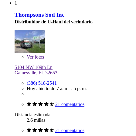
1
Thompsons Sod Inc
Distribuidor de U-Haul del vecindario
Ver
fotos
5104 NW 109th Ln
Gainesville, FL 32653
(386) 518-2541
Hoy abierto de 7 a. m. - 5 p. m.
21 comentarios
Distancia estimada
2.6 millas
21 comentarios