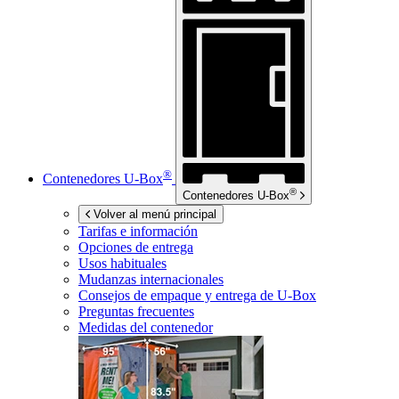
®
Contenedores
U-Box
®
Contenedores
U-Box
Volver al menú principal
Tarifas e información
Opciones de entrega
Usos habituales
Mudanzas internacionales
Consejos de empaque y entrega de
U-Box
Preguntas frecuentes
Medidas del contenedor