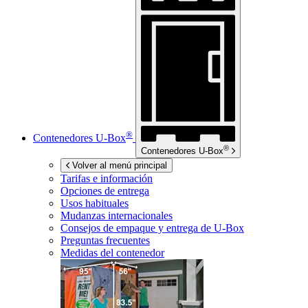
®
Contenedores
U-Box
®
Contenedores
U-Box
Volver al menú principal
Tarifas e información
Opciones de entrega
Usos habituales
Mudanzas internacionales
Consejos de empaque y entrega de
U-Box
Preguntas frecuentes
Medidas del contenedor