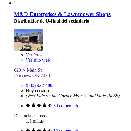
1
M&D Enterprises & Lawnmower Shops
Distribuidor de U-Haul del vecindario
Ver
fotos
Ver sitio web
623 N Main St
Fairview, OK 73737
(580) 922-4803
Hoy cerrado
(West Side on the Corner Main St and State Rd 58)
58 comentarios
Distancia estimada
1.3 millas
58 comentarios