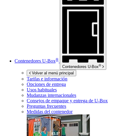
®
Contenedores
U-Box
®
Contenedores
U-Box
Volver al menú principal
Tarifas e información
Opciones de entrega
Usos habituales
Mudanzas internacionales
Consejos de empaque y entrega de
U-Box
Preguntas frecuentes
Medidas del contenedor