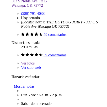
303 S Noble Ave Ste B
Watonga, OK 73772
(580) 791-4033
Hoy cerrado
(Located next to THE HOTDOG JOINT - 303 C S
Noble Ave Watonga OK 73772)
59 comentarios
Distancia estimada
29.0 millas
59 comentarios
Ver
fotos
Ver sitio web
Horario estándar
Mostrar todas
Lun. - vie.: 6 a. m. - 2 p. m.
Sáb. - dom.: cerrado