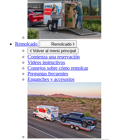
Remolcado
Remolcado
Volver al menú principal
Comienza una reservación
Videos instructivos
Consejos sobre cómo remolcar
Preguntas frecuentes
Enganches y accesorios