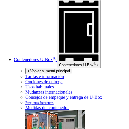
®
Contenedores
U-Box
®
Contenedores
U-Box
Volver al menú principal
Tarifas e información
Opciones de entrega
Usos habituales
Mudanzas internacionales
Consejos de empaque y entrega de
U-Box
Preguntas frecuentes
Medidas del contenedor